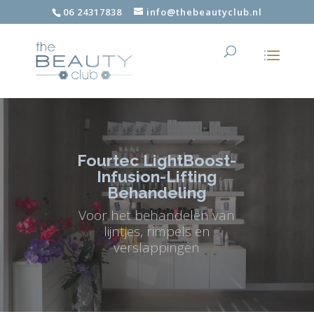
06 24317838
info@thebeautyclub.nl
Fourtec LightBoost-
Infusion-Lifting
Behandeling
Voor het behandelen van
lijntjes, rimpels en
verslappingen