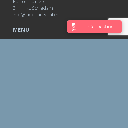
Pastorietuin 23
3111 KL Schiedam
info@thebeautyclub.nl
MENU
Schoonheidsverzorging
Schoonheidssalon Rotterdam
Schoonheidssalon Schiedam
Afspraak maken
Over The Beauty Club
Salon regels
Onze merken
Privacyverklaring
Contact
Huidtherapie