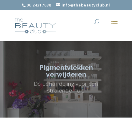
06 24317838
info@thebeautyclub.nl
Pigmentvlekken
verwijderen
Dé behandeling voor een
stralende huid