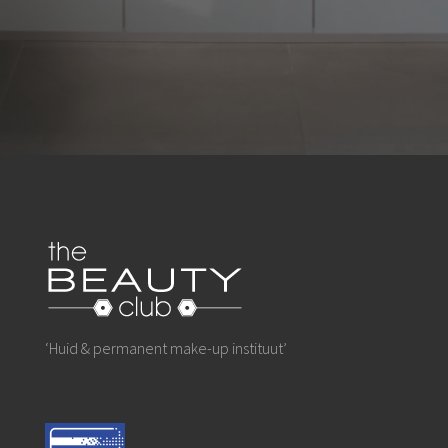
‘H
uid & permanent make-up instituut
’