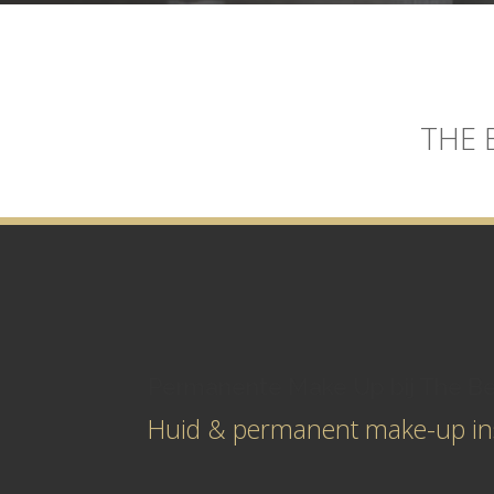
THE 
Permanente Make Up bij The Be
Huid & permanent make-up ins