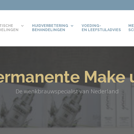
TISCHE
HUIDVERBETERING
VOEDING-
ME
DELINGEN
BEHANDELINGEN
EN LEEFSTIJLADVIES
SC
ermanente Make 
De wenkbrauwspecialist van Nederland