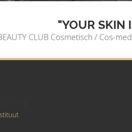
"YOUR SKIN 
BEAUTY CLUB Cosmetisch / Cos-medi
auty Club
tituut