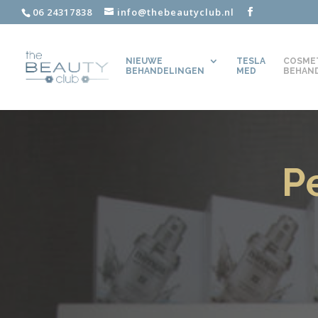
06 24317838
info@thebeautyclub.nl
NIEUWE
TESLA
COSME
BEHANDELINGEN
MED
BEHAN
P