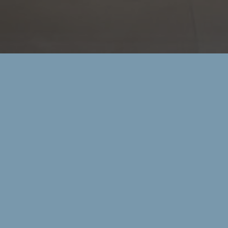
RES
MENU