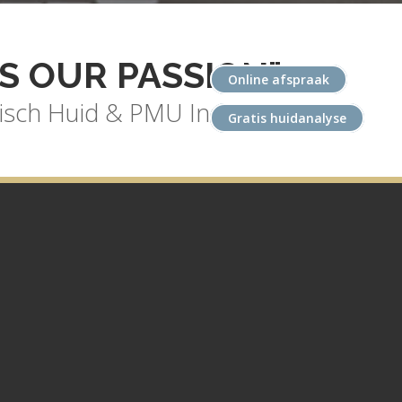
IS OUR PASSION"
Online afspraak
sch Huid & PMU Instituut
Gratis huidanalyse