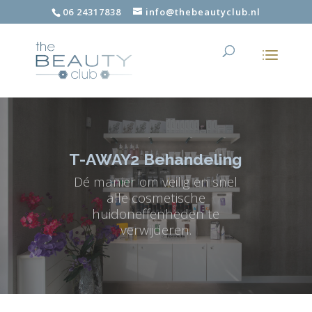
06 24317838
info@thebeautyclub.nl
T-AWAY2 Behandeling
Dé manier om veilig en snel
alle cosmetische
huidoneffenheden te
verwijderen.